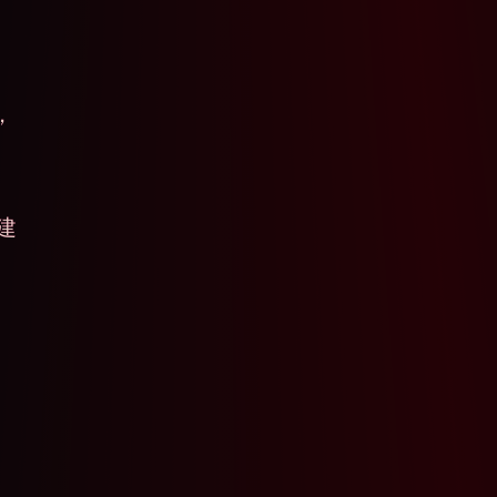
，
构建
、