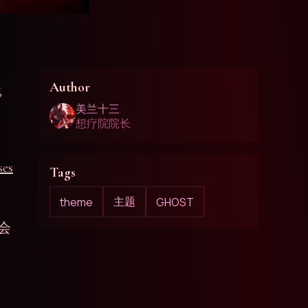
Author
6
美兰十三
想疗院院长
ses
Tags
主题
theme
GHOST
会