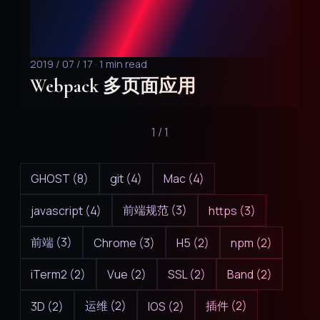
2019 / 07 / 17 · 1 min read
Webpack 多页面应用
1 / 1
GHOST (8)
git (4)
Mac (4)
前端规范 (3)
javascript (4)
https (3)
前端 (3)
Chrome (3)
H5 (2)
npm (2)
iTerm2 (2)
Vue (2)
SSL (2)
Band (2)
运维 (2)
插件 (2)
3D (2)
IOS (2)